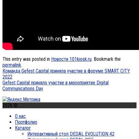
This entry was posted in
Новости 101kiosk.ru
. Bookmark the
permalink
.
Команда Gefest Capital приняла участие в форуме SMART CITY
2022
Gefest Capital приняло участие в мероприятие Digital
Communications Day
2026 ©
О нас
Портфолио
Каталог
Интерактивный стол DEDAL EVOLUTION 42