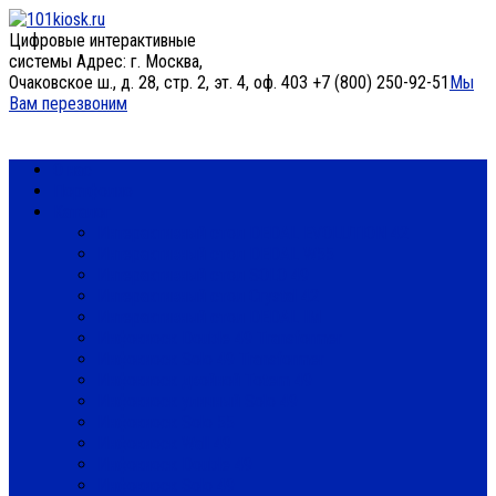
Цифровые интерактивные
системы
Адрес: г. Москва,
Очаковское ш., д. 28, стр. 2, эт. 4, оф. 403
+7 (800) 250-92-51
Мы
Вам перезвоним
О нас
Портфолио
Каталог
Интерактивный стол DEDAL EVOLUTION 42
Интерактивный стол DEDAL W55
Интерактивный стол SOLO 49
Интерактивный стол Crystal 42
Интерактивный стол DEDAL IM
Инфокиоск Double 49 Transformer
Инфокиоск Solo 49 Transformer
Инфокиоск двойной Totem 49
Инфокиоск уличный Solo 49
Инфокиоск Solo 55
Инфокиоск Wall 49
Инфокиоск Double 49
Инфокиоск Solo 49