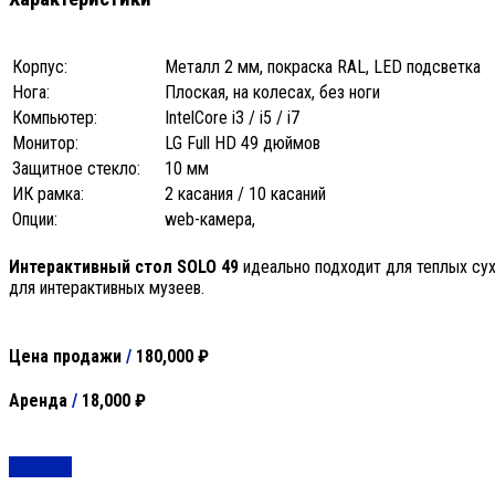
Корпус:
Металл 2 мм, покраска RAL, LED подсветка
Нога:
Плоская, на колесах, без ноги
Компьютер:
IntelCore i3 / i5 / i7
Монитор:
LG Full HD 49 дюймов
Защитное стекло:
10 мм
ИК рамка:
2 касания / 10 касаний
Опции:
web-камера,
Интерактивный стол
SOLO 49
идеально подходит для теплых сух
для интерактивных музеев.
Цена продажи
/
180,000 ₽
Аренда
/
18,000 ₽
Заказать