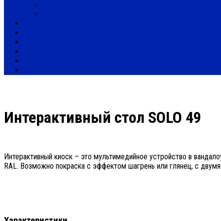
Инфокиоск Solo 42
Инфокиоск Solo 32
Программные решения
Аренда
Поддержка
Производство
Новости
Контакты
Интерактивный стол SOLO 49
Интерактивный киоск – это мультимедийное устройство в вандал
RAL. Возможно покраска с эффектом шагрень или глянец, с двум
Характеристики