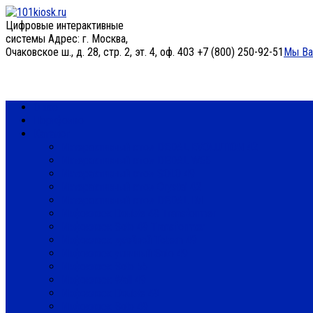
Цифровые интерактивные
системы
Адрес: г. Москва,
Очаковское ш., д. 28, стр. 2, эт. 4, оф. 403
+7 (800) 250-92-51
Мы Ва
О нас
Портфолио
Каталог
Интерактивный стол DEDAL EVOLUTION 42
Интерактивный стол DEDAL W55
Интерактивный стол SOLO 49
Интерактивный стол Crystal 42
Интерактивный стол DEDAL IM
Инфокиоск Double 49 Transformer
Инфокиоск Solo 49 Transformer
Инфокиоск двойной Totem 49
Инфокиоск уличный Solo 49
Инфокиоск Solo 55
Инфокиоск Wall 49
Инфокиоск Double 49
Инфокиоск Solo 49