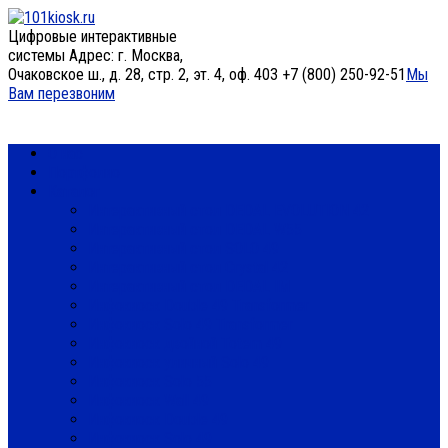
Цифровые интерактивные
системы
Адрес: г. Москва,
Очаковское ш., д. 28, стр. 2, эт. 4, оф. 403
+7 (800) 250-92-51
Мы
Вам перезвоним
О нас
Портфолио
Каталог
Интерактивный стол DEDAL EVOLUTION 42
Интерактивный стол DEDAL W55
Интерактивный стол SOLO 49
Интерактивный стол Crystal 42
Интерактивный стол DEDAL IM
Инфокиоск Double 49 Transformer
Инфокиоск Solo 49 Transformer
Инфокиоск двойной Totem 49
Инфокиоск уличный Solo 49
Инфокиоск Solo 55
Инфокиоск Wall 49
Инфокиоск Double 49
Инфокиоск Solo 49