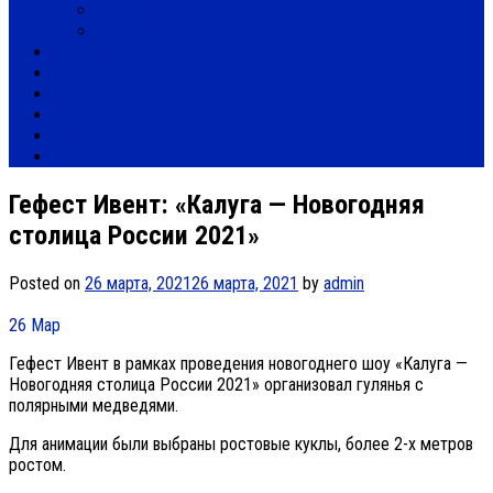
Инфокиоск Solo 42
Инфокиоск Solo 32
Программные решения
Аренда
Поддержка
Производство
Новости
Контакты
Гефест Ивент: «Калуга — Новогодняя
столица России 2021»
Posted on
26 марта, 2021
26 марта, 2021
by
admin
26
Мар
Гефест Ивент в рамках проведения новогоднего шоу «Калуга —
Новогодняя столица России 2021» организовал гулянья с
полярными медведями.
Для анимации были выбраны ростовые куклы, более 2-х метров
ростом.