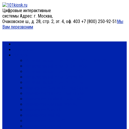
Цифровые интерактивные
системы
Адрес: г. Москва,
Очаковское ш., д. 28, стр. 2, эт. 4, оф. 403
+7 (800) 250-92-51
Мы
Вам перезвоним
О нас
Портфолио
Каталог
Интерактивный стол DEDAL EVOLUTION 42
Интерактивный стол DEDAL W55
Интерактивный стол SOLO 49
Интерактивный стол Crystal 42
Интерактивный стол DEDAL IM
Инфокиоск Double 49 Transformer
Инфокиоск Solo 49 Transformer
Инфокиоск двойной Totem 49
Инфокиоск уличный Solo 49
Инфокиоск Solo 55
Инфокиоск Wall 49
Инфокиоск Double 49
Инфокиоск Solo 49