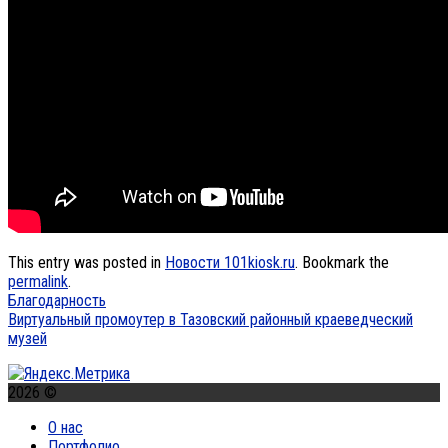
This entry was posted in
Новости 101kiosk.ru
. Bookmark the
permalink
.
Благодарность
Виртуальный промоутер в Тазовский районный краеведческий
музей
2026 ©
О нас
Портфолио